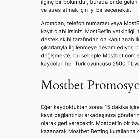
ilginç bir bölümdür, burada önde gelen l
ve stres atmak için iyi bir seçenektir.
Ardından, telefon numarası veya MostBet
kayıt olabilirsiniz. MostBet’in yetkinliğ
destek ekibi tarafından da kanıtlanabil
çıkarlarıyla ilgilenmeye devam ediyor, 
değişmekte, bu sebeple Mostbet.com site
kaydolan her Türk oyuncusu 2500 TL’ye
Mostbet Promosy
Eğer kaydolduktan sonra 15 dakika için
kayıt bağlantınızı arkadaşınıza gönderi
olarak geri verecektir. Mostbet’in bir ba
kazanarak Mostbet Betting kurallarına d