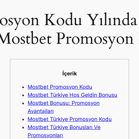
syon Kodu Yılında B
in Mostbet Promosyo
İçerik
Mostbet Promosyon Kodu
Mostbet Türkiye Hoş Geldin Bonusu
Mostbet Bonusu: Promosyon
Avantajları
Mostbet Türkiye Promosyon Kodu
Mostbet Türkiye Bonusları Ve
Promosyonları